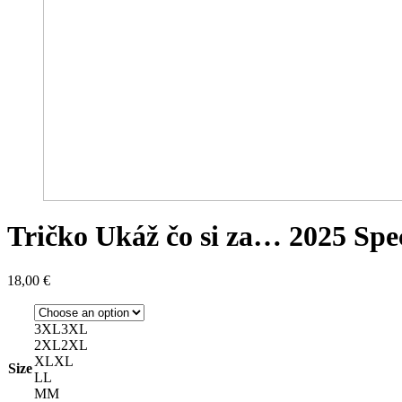
Tričko Ukáž čo si za… 2025 Spec
18,00
€
3XL
3XL
2XL
2XL
XL
XL
Size
L
L
M
M