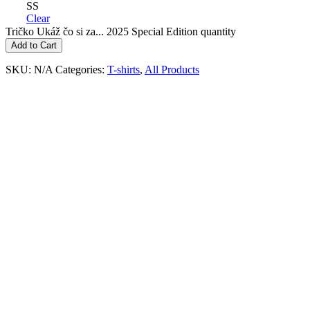
S
S
Clear
Tričko Ukáž čo si za... 2025 Special Edition quantity
Add to Cart
SKU:
N/A
Categories:
T-shirts
,
All Products