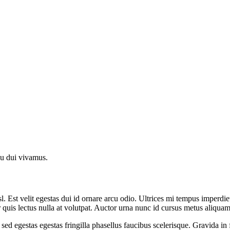
rcu dui vivamus.
l. Est velit egestas dui id ornare arcu odio. Ultrices mi tempus imperdiet
 quis lectus nulla at volutpat. Auctor urna nunc id cursus metus aliquam
ed egestas egestas fringilla phasellus faucibus scelerisque. Gravida in f