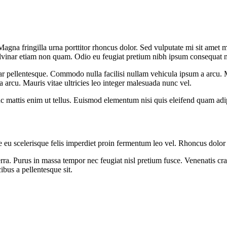
gna fringilla urna porttitor rhoncus dolor. Sed vulputate mi sit amet m
vinar etiam non quam. Odio eu feugiat pretium nibh ipsum consequat ni
ar pellentesque. Commodo nulla facilisi nullam vehicula ipsum a arcu. 
 arcu. Mauris vitae ultricies leo integer malesuada nunc vel.
c mattis enim ut tellus. Euismod elementum nisi quis eleifend quam adip
te eu scelerisque felis imperdiet proin fermentum leo vel. Rhoncus dolor
. Purus in massa tempor nec feugiat nisl pretium fusce. Venenatis cras se
bus a pellentesque sit.